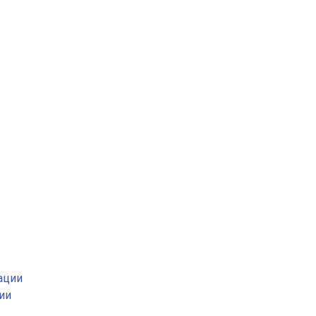
ации
ии