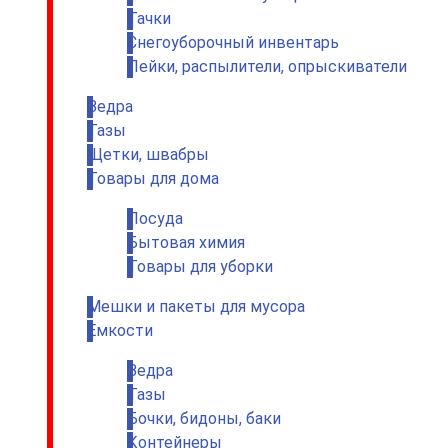
Тачки
Снегоуборочный инвентарь
Лейки, распылители, опрыскиватели
Ведра
Тазы
Щетки, швабры
Товары для дома
Посуда
Бытовая химия
Товары для уборки
Мешки и пакеты для мусора
Емкости
Ведра
Тазы
Бочки, бидоны, баки
Контейнеры