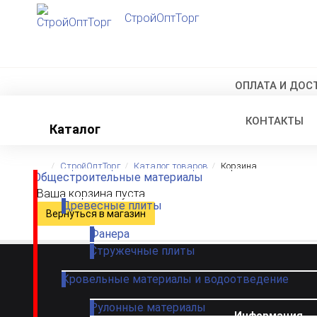
СтройОптТорг
ОПЛАТА И ДОС
КОНТАКТЫ
Каталог
СтройОптТорг
Каталог товаров
Корзина
Общестроительные материалы
Ваша корзина пуста.
Древесные плиты
Вернуться в магазин
Фанера
Стружечные плиты
Кровельные материалы и водоотведение
Рулонные материалы
Информация