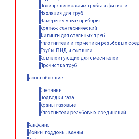
Полипропиленовые трубы и фитинги
Изоляция для труб
Измерительные приборы
Крепеж сантехнический
Фитинги для стальных труб
Уплотнители и герметики резьбовых сое
Трубы ПНД и фитинги
Комплектующие для смесителей
Прочистка труб
Газоснабжение
Счетчики
Подводки газа
Краны газовые
Уплотнители резьбовых соединений
Санфаянс
Мойки, поддоны, ванны