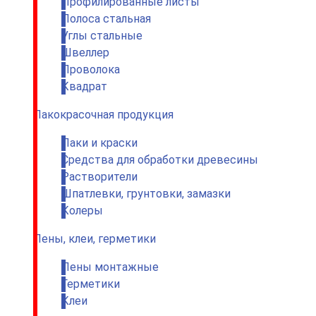
Профилированные листы
Полоса стальная
Углы стальные
Швеллер
Проволока
Квадрат
Лакокрасочная продукция
Лаки и краски
Средства для обработки древесины
Растворители
Шпатлевки, грунтовки, замазки
Колеры
Пены, клеи, герметики
Пены монтажные
Герметики
Клеи