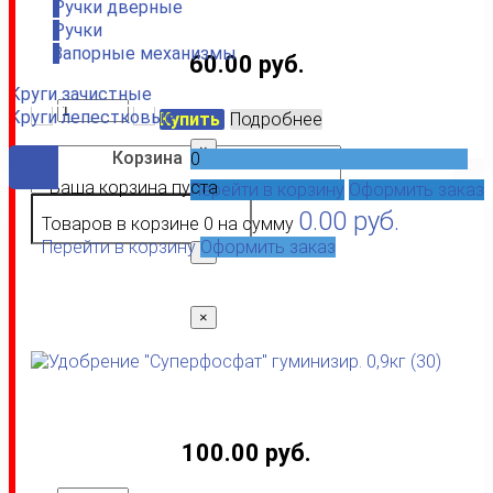
Ручки дверные
Ручки
Запорные механизмы
60.00 руб.
Круги зачистные
Круги лепестковые
Купить
Подробнее
×
0
Ваша корзина пуста
Перейти в корзину
Оформить заказ
(Код:
291050
)
0.00 руб.
Удобрение "Суперфосфат" гуминизир. 0,9кг (30)
Товаров в корзине
0
на сумму
Перейти в корзину
Оформить заказ
×
×
100.00 руб.