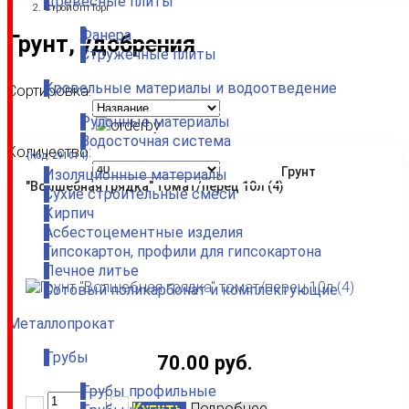
Древесные плиты
СтройОптТорг
Фанера
Грунт, удобрения
Стружечные плиты
Кровельные материалы и водоотведение
Сортировка:
Рулонные материалы
Водосточная система
Количество:
(Код:
291014
)
Грунт
Изоляционные материалы
"Волшебная грядка" томат/перец 10л (4)
Сухие строительные смеси
Кирпич
Асбестоцементные изделия
Гипсокартон, профили для гипсокартона
Печное литье
Сотовый поликарбонат и комплектующие
Металлопрокат
Трубы
70.00 руб.
Трубы профильные
Купить
Подробнее