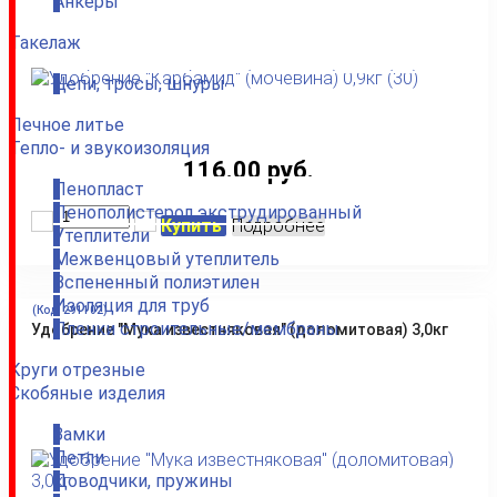
Анкеры
Такелаж
Цепи, тросы, шнуры
Печное литье
Тепло- и звукоизоляция
116.00 руб.
Пенопласт
Пенополистерол экструдированный
Купить
Подробнее
Утеплители
Межвенцовый утеплитель
Вспененный полиэтилен
Изоляция для труб
(Код:
291102
)
Пленки строительные/мембраны
Удобрение "Мука известняковая" (доломитовая) 3,0кг
Круги отрезные
Скобяные изделия
Замки
Петли
Доводчики, пружины