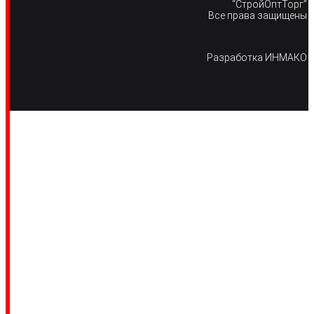
“СтройОптТорг”
Все права защищены
Разработка
ИНМАКО