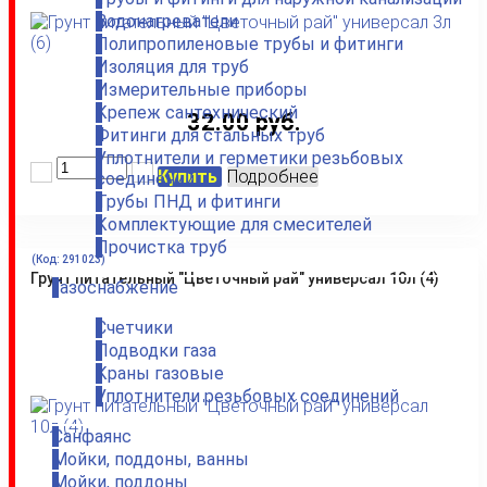
Водонагреватели
Полипропиленовые трубы и фитинги
Изоляция для труб
Измерительные приборы
Крепеж сантехнический
32.00 руб.
Фитинги для стальных труб
Уплотнители и герметики резьбовых
Купить
Подробнее
соединений
Трубы ПНД и фитинги
Комплектующие для смесителей
Прочистка труб
(Код:
291023
)
Грунт питательный "Цветочный рай" универсал 10л (4)
Газоснабжение
Счетчики
Подводки газа
Краны газовые
Уплотнители резьбовых соединений
Санфаянс
Мойки, поддоны, ванны
Мойки, поддоны