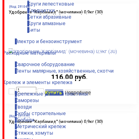
Круги лепестковые
(Код:
291041
)
Кордщетки
Удобрение "Карбамид" (мочевина) 0,9кг (30)
Сетки абразивные
Круги алмазные
Биты
Электро и бензоинструмент
Расходные материалы
Сварочное оборудование
Ленты малярные, хозяйственные, скотчи
116.00 руб.
Крепеж и элементы крепежа
Купить
Подробнее
Крепежные уголки и пластины
Саморезы
Гвозди
Скобы строительные
(Код:
291048
)
Дюбели
Удобрение "Карбамид" (мочевина) 0,9кг (30)
Метрический крепеж
Стяжки, хомуты