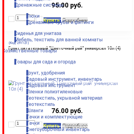
95.00 руб.
Дренажные системы
Люки
Купить
Подробнее
Дренажные трубы и фитинги
Сиденья для унитаза
Мебель, текстиль для ванной комнаты
(Код:
291121
)
Грунт питательный "Цветочный рай" универсал 10л (4)
Хозяйственные товары
Товары для сада и огорода
Грунт, удобрения
Садовый инструмент, инвентарь
Садовый инструмент
Пленки полиэтиленовые
Геотекстиль, укрывной материал
Геотекстиль
76.00 руб.
Шланги
Тачки и комплектующие
Тачки
Купить
Подробнее
Снегоуборочный инвентарь