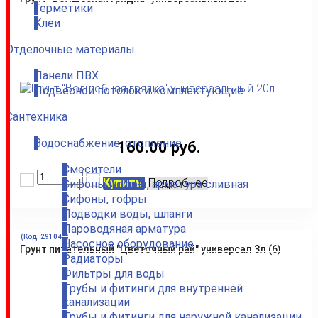
Герметики
Клеи
Отделочные материалы
Панели ПВХ
Подвесной потолок и комплектующие
Сантехника
Водоснабжение, отопление
160.00 руб.
Смесители
Купить
Подробнее
Сифоны, гофры, арматура сливная
Сифоны, гофры
Подводки воды, шланги
Пароводяная арматура
(Код:
291049
)
Насосное оборудование
Грунт питательный "Цветочный рай" универсал 3л (6)
Радиаторы
Фильтры для воды
Трубы и фитинги для внутренней
канализации
Трубы и фитинги для наружной канализации