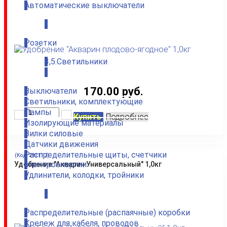
Автоматические выключатели
.
Розетки
3,5.Светильники
.
170.00 руб.
Выключатели
Светильники, комплектующие
Лампы
Купить
Подробнее
Изолирующие материалы
Вилки силовые
Датчики движения
Распределительные щиты, счетчики
(Код:
291117
)
электроэнергии
Удобрение "Акварин Универсальный" 1,0кг
Удлинители, колодки, тройники
.
Распределительные (распаячные) коробки
Крепеж для кабеля, проводов