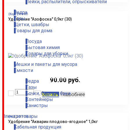
Лейки, распылители, опрыскиватели
Ведра
(Код:
291040
)
Тазы
Удобрение "Азофоска" 0,9кг (30)
Щетки, швабры
Товары для дома
Посуда
Бытовая химия
Товары для уборки
Мешки и пакеты для мусора
Емкости
90.00 руб.
Ведра
Тазы
Бочки, бидоны, баки
Купить
Подробнее
Контейнеры
Канистры
Электротовары
(Код:
291115
)
Удобрение "Акварин плодово-ягодное" 1,0кг
Кабельная продукция