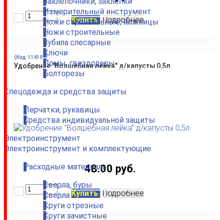
Заклепочники, заклепки
Измерительный инструмент
Купить
Подробнее
Ножи строительные, ножницы
Ножи строительные
Зубила слесарные
Ключи
(Код:
114106
)
Ломы, гвоздодеры
Удобрение "Волшебная лейка" д/капусты 0,5л
Болторезы
Спецодежда и средства защиты
Перчатки, рукавицы
Средства индивидуальной защиты
Электроинструмент
Электроинструмент и комплектующие
Расходные материалы
48.00 руб.
Сверла, буры
Купить
Подробнее
Сверла
Круги отрезные
Круги зачистные