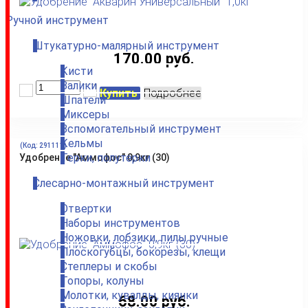
Ручной инструмент
Штукатурно-малярный инструмент
170.00 руб.
Кисти
Валики
Купить
Подробнее
Шпатели
Миксеры
Вспомогательный инструмент
Кельмы
(Код:
291111
)
Терки, полутерки
Удобрение "Аммофос" 0,9кг (30)
Слесарно-монтажный инструмент
Отвертки
Наборы инструментов
Ножовки, лобзики, пилы ручные
Плоскогубцы, бокорезы, клещи
Степлеры и скобы
Топоры, колуны
Молотки, кувалды, киянки
68.00 руб.