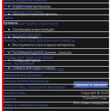
Мойки, поддоны
Отделочные материалы
Дренажные системы
Лакокрасочные материалы
Люки
Каталог
Дренажные трубы и фитинги
Сантехника и вентиляция
Сиденья для унитаза
Электротовары
Мебель, текстиль для ванной комнаты
Инструменты и расходные материалы
Хозяйственные товары
Скобяные изделия, крепеж, такелаж
Товары для сада и огорода
Товары для дома
Грунт, удобрения
Товары для сада и отдыха
Садовый инструмент, инвентарь
Садовый инструмент
Пленки полиэтиленовые
Геотекстиль, укрывной материал
Геотекстиль
Copyright © 2020
“СтройОптТорг”
Шланги
Все права защищены
Тачки и комплектующие
Тачки