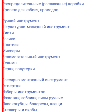
Распределительные (распаячные) коробки
Крепеж для кабеля, проводов
Ручной инструмент
Штукатурно-малярный инструмент
Кисти
Валики
Шпатели
Миксеры
Вспомогательный инструмент
Кельмы
Терки, полутерки
Слесарно-монтажный инструмент
Отвертки
Наборы инструментов
Ножовки, лобзики, пилы ручные
Плоскогубцы, бокорезы, клещи
Степлеры и скобы