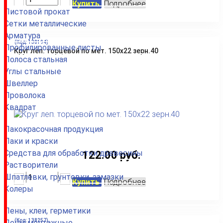
Купить
Подробнее
Листовой прокат
Сетки металлические
Арматура
(Код:
138194
)
Профилированные листы
Круг леп. торцевой по мет. 150х22 зерн.40
Полоса стальная
Углы стальные
Швеллер
Проволока
Квадрат
Лакокрасочная продукция
Лаки и краски
Средства для обработки древесины
122.00 руб.
Растворители
Шпатлевки, грунтовки, замазки
Купить
Подробнее
Колеры
Пены, клеи, герметики
(Код:
138257
)
Пены монтажные