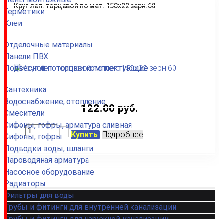
Круг леп. торцевой по мет. 150х22 зерн.60
Герметики
Клеи
Отделочные материалы
Панели ПВХ
Подвесной потолок и комплектующие
Сантехника
Водоснабжение, отопление
122.00 руб.
Смесители
Сифоны, гофры, арматура сливная
Купить
Подробнее
Сифоны, гофры
Подводки воды, шланги
Пароводяная арматура
Насосное оборудование
Радиаторы
Фильтры для воды
Трубы и фитинги для внутренней канализации
Трубы и фитинги для наружной канализации