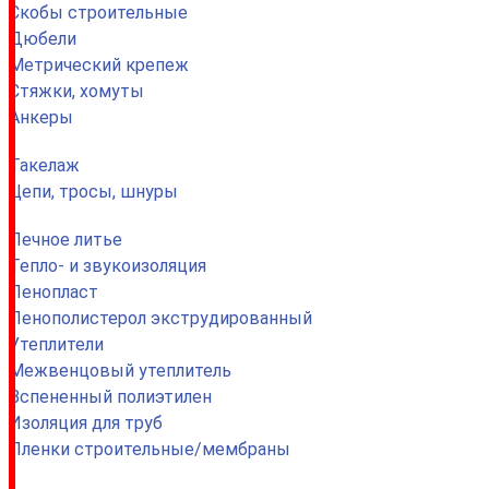
Скобы строительные
Дюбели
Метрический крепеж
Стяжки, хомуты
Анкеры
Такелаж
Цепи, тросы, шнуры
Печное литье
Тепло- и звукоизоляция
Пенопласт
Пенополистерол экструдированный
Утеплители
Межвенцовый утеплитель
Вспененный полиэтилен
Изоляция для труб
Пленки строительные/мембраны