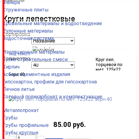
СтройОптТорг
Фанера
Стружечные плиты
Круги лепестковые
Кровельные материалы и водоотведение
Рулонные материалы
Сортировка:
Водосточная система
Изоляционные материалы
(Код:
138027
)
Количество:
Сухие строительные смеси
Круг леп.
торцевой по
Кирпич
мет. 125х22
Асбестоцементные изделия
зерн.40
Гипсокартон, профили для гипсокартона
Печное литье
Сотовый поликарбонат и комплектующие
Металлопрокат
Трубы
85.00 руб.
Трубы профильные
Трубы круглые