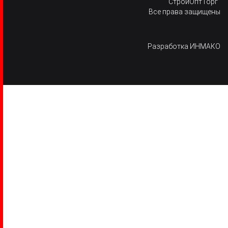
“СтройОптТорг”
Все права защищены
Разработка
ИНМАКО