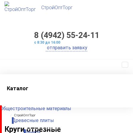
СтройОптТорг
8 (4942) 55-24-11
с 8:30 до 16:00
Каталог
Общестроительные материалы
СтройОптТорг
Древесные плиты
Круги отрезные
Фанера