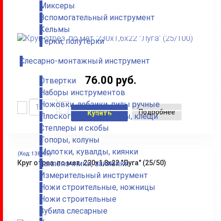
Миксеры
Вспомогательный инструмент
Кельмы
Терки, полутерки
Слесарно-монтажный инструмент
76.00 руб.
Отвертки
Наборы инструментов
Ножовки, лобзики, пилы ручные
Подробнее
Купить
Плоскогубцы, бокорезы, клещи
Степлеры и скобы
Топоры, колуны
Молотки, кувалды, киянки
(Код:
138185
)
Круг отрез. по мет. 230х1,8х22 "Луга" (25/50)
Заклепочники, заклепки
Измерительный инструмент
Ножи строительные, ножницы
Ножи строительные
Зубила слесарные