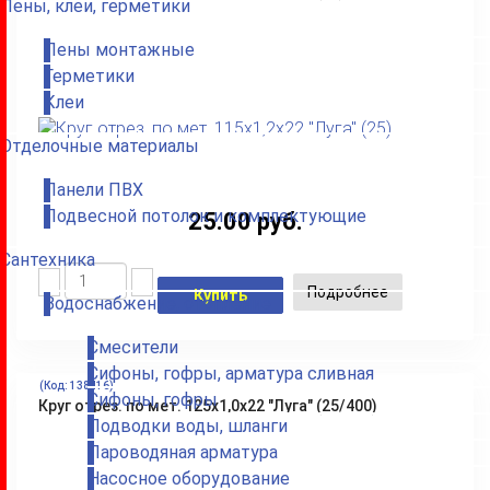
Пены, клеи, герметики
Пены монтажные
Герметики
Клеи
Отделочные материалы
Панели ПВХ
Подвесной потолок и комплектующие
25.00 руб.
Сантехника
Подробнее
Купить
Водоснабжение, отопление
Смесители
Сифоны, гофры, арматура сливная
(Код:
138416
)
Сифоны, гофры
Круг отрез. по мет. 125х1,0х22 "Луга" (25/400)
Подводки воды, шланги
Пароводяная арматура
Насосное оборудование