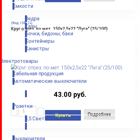
Емкости
Ведра
(Код:
138174
)
Тазы
Круг отрез. по мет. 150х2,5х22 "Луга" (25/100)
Бочки, бидоны, баки
Контейнеры
Канистры
Электротовары
Кабельная продукция
Автоматические выключатели
43.00 руб.
.
Розетки
Подробнее
Купить
3,5.Светильники
.
Выключатели