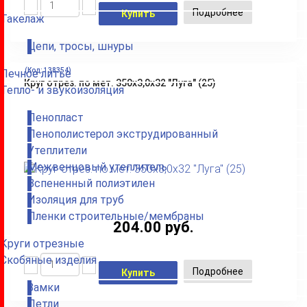
Подробнее
Купить
Такелаж
Цепи, тросы, шнуры
(Код:
138354
)
Печное литье
Круг отрез. по мет. 350х3,0х32 "Луга" (25)
Тепло- и звукоизоляция
Пенопласт
Пенополистерол экструдированный
Утеплители
Межвенцовый утеплитель
Вспененный полиэтилен
Изоляция для труб
Пленки строительные/мембраны
204.00 руб.
Круги отрезные
Скобяные изделия
Подробнее
Купить
Замки
Петли