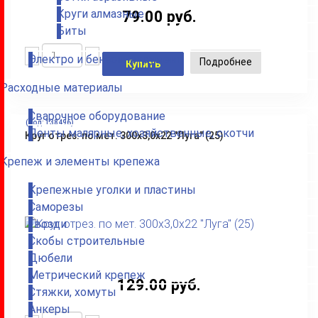
Круги алмазные
79.00 руб.
Биты
Электро и бензоинструмент
Подробнее
Купить
Расходные материалы
Сварочное оборудование
(Код:
138496
)
Ленты малярные, хозяйственные, скотчи
Круг отрез. по мет. 300х3,0х22 "Луга" (25)
Крепеж и элементы крепежа
Крепежные уголки и пластины
Саморезы
Гвозди
Скобы строительные
Дюбели
Метрический крепеж
129.00 руб.
Стяжки, хомуты
Анкеры