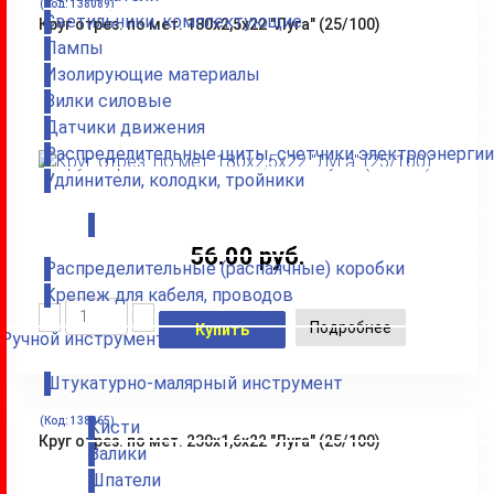
(Код:
138089
)
Светильники, комплектующие
Круг отрез. по мет. 180х2,5х22 "Луга" (25/100)
Лампы
Изолирующие материалы
Вилки силовые
Датчики движения
Распределительные щиты, счетчики электроэнергии
Удлинители, колодки, тройники
.
56.00 руб.
Распределительные (распаячные) коробки
Крепеж для кабеля, проводов
Подробнее
Купить
Ручной инструмент
Штукатурно-малярный инструмент
(Код:
138065
)
Кисти
Круг отрез. по мет. 230х1,6х22 "Луга" (25/100)
Валики
Шпатели