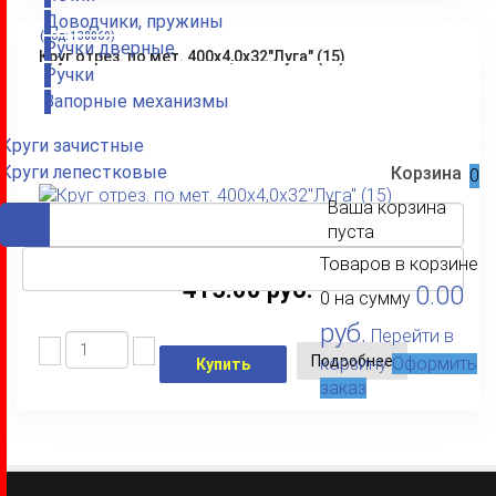
Доводчики, пружины
(Код:
138069
)
Ручки дверные
Круг отрез. по мет. 400х4,0х32"Луга" (15)
Ручки
Запорные механизмы
Круги зачистные
Круги лепестковые
0
Ваша корзина
пуста
Товаров в корзине
415.00 руб.
0.00
0
на сумму
руб.
Перейти в
Подробнее
корзину
Оформить
Купить
заказ