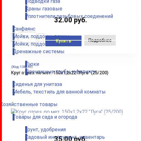
Подводки газа
Краны газовые
Уплотнители резьбовых соединений
32.00 руб.
Санфаянс
Мойки, поддоны, ванны
Подробнее
Купить
Мойки, поддоны
Дренажные системы
Люки
(Код:
138160
)
Дренажные трубы и фитинги
Круг отрез. по мет. 150х1,2х22 "Луга" (25/200)
Сиденья для унитаза
Мебель, текстиль для ванной комнаты
Хозяйственные товары
Товары для сада и огорода
Грунт, удобрения
Садовый инструмент, инвентарь
35.00 руб.