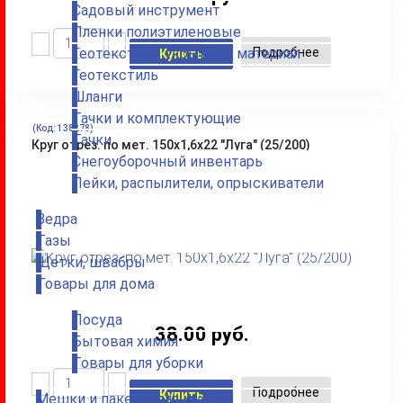
Садовый инструмент
Пленки полиэтиленовые
Подробнее
Геотекстиль, укрывной материал
Купить
Геотекстиль
Шланги
Тачки и комплектующие
(Код:
138278
)
Тачки
Круг отрез. по мет. 150х1,6х22 "Луга" (25/200)
Снегоуборочный инвентарь
Лейки, распылители, опрыскиватели
Ведра
Тазы
Щетки, швабры
Товары для дома
Посуда
38.00 руб.
Бытовая химия
Товары для уборки
Подробнее
Купить
Мешки и пакеты для мусора