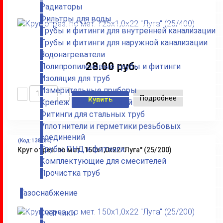
Радиаторы
Фильтры для воды
Трубы и фитинги для внутренней канализации
Трубы и фитинги для наружной канализации
Водонагреватели
28.00 руб.
Полипропиленовые трубы и фитинги
Изоляция для труб
Измерительные приборы
Подробнее
Купить
Крепеж сантехнический
Фитинги для стальных труб
Уплотнители и герметики резьбовых
соединений
(Код:
138284
)
Трубы ПНД и фитинги
Круг отрез. по мет. 150х1,0х22 "Луга" (25/200)
Комплектующие для смесителей
Прочистка труб
Газоснабжение
Счетчики