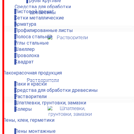
Трубы круглые
Средства для обработки
Листовой прокат
древесины
Сетки металлические
Арматура
Профилированные листы
Полоса стальная
Углы стальные
Швеллер
Проволока
Квадрат
Лакокрасочная продукция
Растворители
Лаки и краски
Средства для обработки древесины
Растворители
Шпатлевки, грунтовки, замазки
Колеры
Пены, клеи, герметики
Пены монтажные