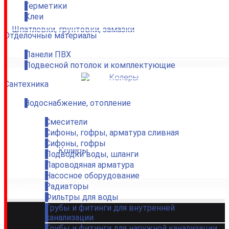
Герметики
Клеи
Шпатлевки, грунтовки, замазки
Отделочные материалы
Панели ПВХ
Подвесной потолок и комплектующие
Сантехника
Водоснабжение, отопление
Смесители
Сифоны, гофры, арматура сливная
Сифоны, гофры
Колеры
Подводки воды, шланги
Пароводяная арматура
Насосное оборудование
Радиаторы
Фильтры для воды
Трубы и фитинги для внутренней
канализации
Трубы и фитинги для наружной канализации