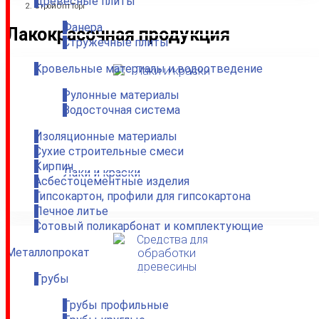
Древесные плиты
СтройОптТорг
Фанера
Лакокрасочная продукция
Стружечные плиты
Кровельные материалы и водоотведение
Рулонные материалы
Водосточная система
Изоляционные материалы
Сухие строительные смеси
Кирпич
Лаки и краски
Асбестоцементные изделия
Гипсокартон, профили для гипсокартона
Печное литье
Сотовый поликарбонат и комплектующие
Металлопрокат
Трубы
Трубы профильные