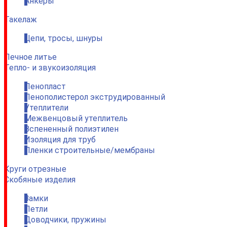
Анкеры
Такелаж
Цепи, тросы, шнуры
Печное литье
Тепло- и звукоизоляция
Пенопласт
Пенополистерол экструдированный
Утеплители
Межвенцовый утеплитель
Вспененный полиэтилен
Изоляция для труб
Пленки строительные/мембраны
Круги отрезные
Скобяные изделия
Замки
Петли
Доводчики, пружины