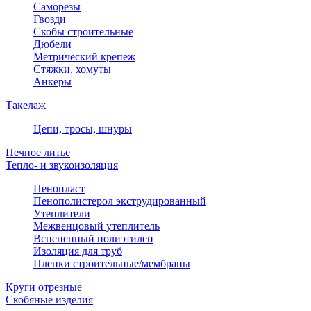
Саморезы
Гвозди
Скобы строительные
Дюбели
Метрический крепеж
Стяжки, хомуты
Анкеры
Такелаж
Цепи, тросы, шнуры
Печное литье
Тепло- и звукоизоляция
Пенопласт
Пенополистерол экструдированный
Утеплители
Межвенцовый утеплитель
Вспененный полиэтилен
Изоляция для труб
Пленки строительные/мембраны
Круги отрезные
Скобяные изделия