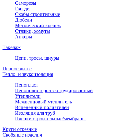
Саморезы
Гвозди
Скобы строительные
Дюбели
Метрический крепеж
Стяжки, хомуты
Анкеры
Такелаж
Цепи, тросы, шнуры
Печное литье
Тепло- и звукоизоляция
Пенопласт
Пенополистерол экструдированный
Утеплители
Межвенцовый утеплитель
Вспененный полиэтилен
Изоляция для труб
Пленки строительные/мембраны
Круги отрезные
Скобяные изделия